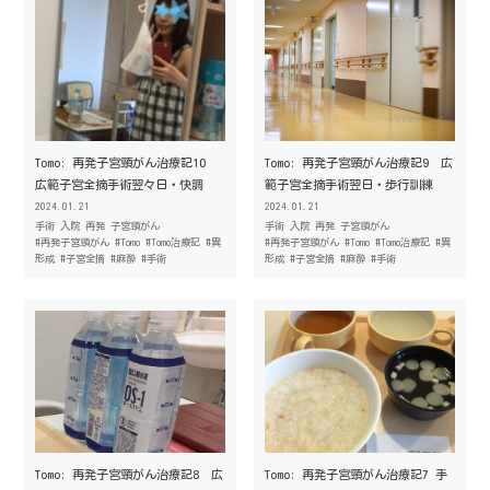
Tomo: 再発子宮頸がん治療記10
Tomo: 再発子宮頸がん治療記9 広
広範子宮全摘手術翌々日・快調
範子宮全摘手術翌日・歩行訓練
2024.01.21
2024.01.21
手術
入院
再発
子宮頸がん
手術
入院
再発
子宮頸がん
#再発子宮頸がん
#Tomo
#Tomo治療記
#異
#再発子宮頸がん
#Tomo
#Tomo治療記
#異
形成
#子宮全摘
#麻酔
#手術
形成
#子宮全摘
#麻酔
#手術
Tomo: 再発子宮頸がん治療記8 広
Tomo: 再発子宮頸がん治療記7 手