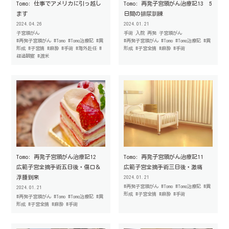
Tomo: 仕事でアメリカに引っ越し
Tomo: 再発子宮頸がん治療記13 5
ます
日間の排尿訓練
2024.04.26
2024.01.21
子宮頸がん
手術
入院
再発
子宮頸がん
#再発子宮頸がん
#Tomo
#Tomo治療記
#異
#再発子宮頸がん
#Tomo
#Tomo治療記
#異
形成
#子宮摘
#麻酔
#手術
#海外赴任
#
形成
#子宮全摘
#麻酔
#手術
経過観察
#渡米
Tomo: 再発子宮頸がん治療記12
Tomo: 再発子宮頸がん治療記11
広範子宮全摘手術五日後・傷口＆
広範子宮全摘手術三日後・激痛
浮腫到来
2024.01.21
#再発子宮頸がん
#Tomo
#Tomo治療記
#異
2024.01.21
形成
#子宮全摘
#麻酔
#手術
#再発子宮頸がん
#Tomo
#Tomo治療記
#異
形成
#子宮全摘
#麻酔
#手術