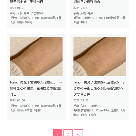
範子宮全摘 手術当日
術前日の低残渣食
2024.01.21
2024.01.21
手術
入院
再発
子宮頸がん
手術
入院
再発
#再発子宮頸がん
#Tomo
#Tomo治療記
#異
#再発子宮頸がん
#Tomo
#Tomo治療記
#異
形成
#麻酔
#手術
形成
#手術
Tomo: 再発子宮頸がん治療記6 麻
Tomo: 再発子宮頸がん治療記5 ま
酔科医との問診、主治医との貯血2
さかの手術日後ろ倒し＆貯血がヘ
回目
タすぎる件
2023.05.06
2023.04.23
#再発子宮頸がん
#Tomo
#Tomo治療記
#異
手術
入院
子宮頸がん
形成
#貯血
#麻酔
#手術
#再発子宮頸がん
#Tomo
#Tomo治療記
#異
形成
#手術
#貯血
»
1
2