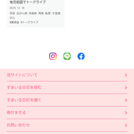
地元岩国でトークライブ
2025.12.16
手術
抗がん剤
放射線
再発
転移
子宮頸
がん
#講演会
#トークライブ
当サイトについて
すまいる日記を読む
すまいる日記を書く
寄付をする
お問い合わせ