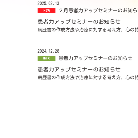
2025.02.13
２月患者力アップセミナーのお知ら
患者力アップセミナーのお知らせ
病歴書の作成方法や治療に対する考え方、心の
患者様ご自身がより良い治療を受けるために必
今回の
患者力アップセミナー
は
2024.12.28
経験者の話を聞いてみよう！
患者力アップセミナーのお知らせ
「結婚、妊娠希望、そしてがん告知―私が選ん
セミナーで得られるもの
患者力アップセミナーのお知らせ
体験者のリアルな声
病歴書の作成方法や治療に対する考え方、心の
患者様ご自身がより良い治療を受けるために必
今回のテーマは
「病歴書の作成」
です。
治療選択のヒント
実際に病歴書を作成しながら、以下のようなス
ご自身の病状を整理する方法
妊娠・ライフプランへの影響
経過観察や治療中に活かせる記録術