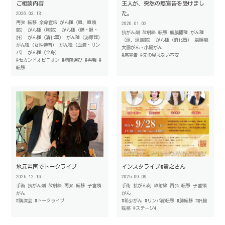
ご相談内容
主人が、突然の癌宣告を受けまし
た。
2026.03.13
再発
転移
余命宣告
がん種（頭、頭頸
2026.01.02
部）
がん種（胸部）
がん種（膵・胆・
抗がん剤
放射線
転移
腹膜播種
がん種
肝）
がん種（消化器）
がん種（泌尿器）
（頭、頭頸部）
がん種（消化器）
脳腫瘍
がん種（女性特有）
がん種（血液・リン
大腸がん・小腸がん
パ）
がん種（全身）
#癌宣告
#先の見えない不安
#セカンドオピニオン
#病院選び
#再発
#
転移
地元岩国でトークライブ
インスタライブ@貴之さん
2025.12.16
2025.09.09
手術
抗がん剤
放射線
再発
転移
子宮頸
手術
抗がん剤
放射線
再発
転移
子宮頸
がん
がん
#講演会
#トークライブ
#希少がん
#リンパ節転移
#肺転移
#肝臓
転移
#ステージ4