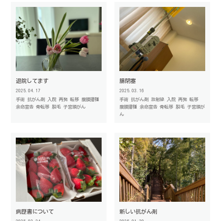
退院してます
腸閉塞
2025.04.17
2025.03.16
手術
抗がん剤
入院
再発
転移
腹膜播種
手術
抗がん剤
放射線
入院
再発
転移
余命宣告
骨転移
脱毛
子宮頸がん
腹膜播種
余命宣告
骨転移
脱毛
子宮頸が
ん
病歴書について
新しい抗がん剤