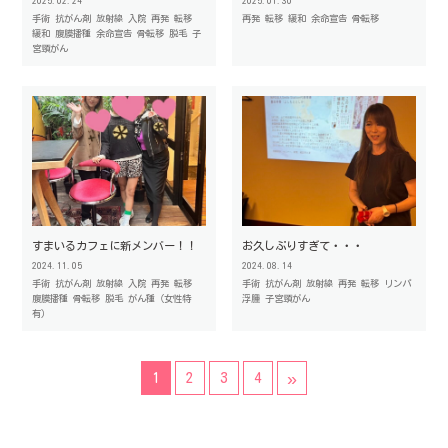
2025.02.24
2025.01.30
手術
抗がん剤
放射線
入院
再発
転移
再発
転移
緩和
余命宣告
骨転移
緩和
腹膜播種
余命宣告
骨転移
脱毛
子
宮頸がん
すまいるカフェに新メンバー！！
お久しぶりすぎて・・・
2024.11.05
2024.08.14
手術
抗がん剤
放射線
入院
再発
転移
手術
抗がん剤
放射線
再発
転移
リンパ
腹膜播種
骨転移
脱毛
がん種（女性特
浮腫
子宮頸がん
有）
»
1
2
3
4